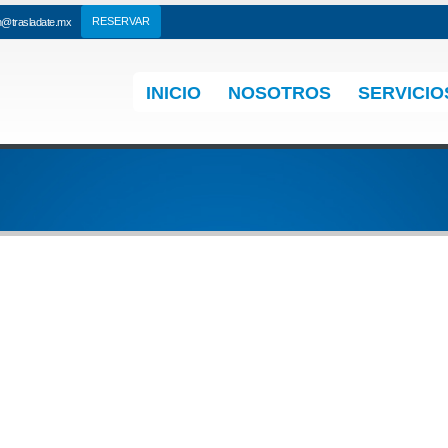
n@trasladate.mx
INICIO
NOSOTROS
SERVICIO