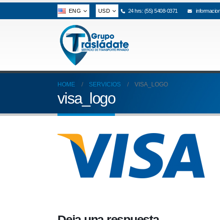
ENG
USD
24 hrs: (55) 5408-0371
informacio
HOME
SERVICIOS
VISA_LOGO
visa_logo
Deja una respuesta