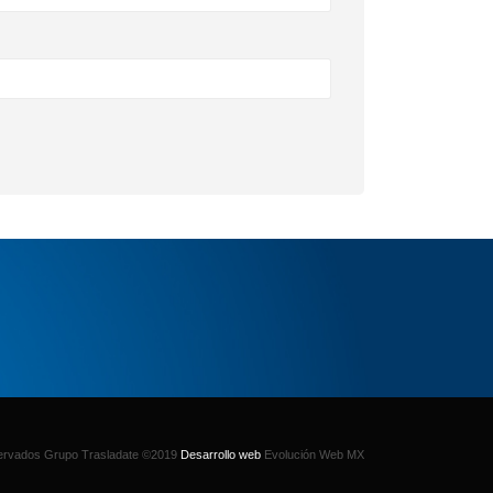
rvados Grupo Trasladate ©2019
Desarrollo web
Evolución Web MX