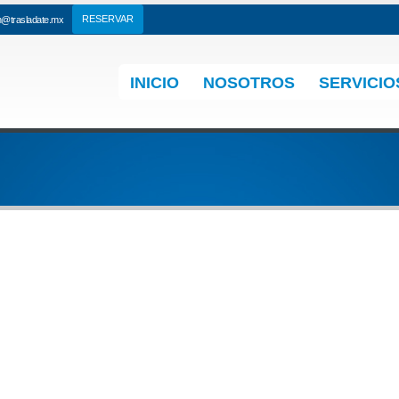
n@trasladate.mx
INICIO
NOSOTROS
SERVICIO