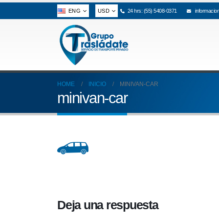
ENG
USD
24 hrs: (55) 5408-0371
informacio
HOME
INICIO
MINIVAN-CAR
minivan-car
Deja una respuesta