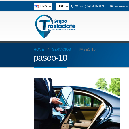
ENG
USD
24 hrs: (55) 5408-0371
informacio
HOME
SERVICIOS
PASEO-10
paseo-10