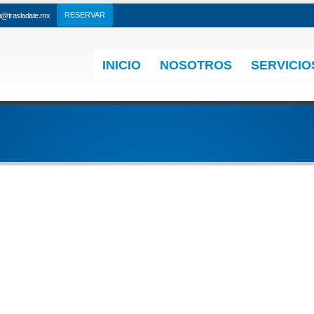
n@trasladate.mx
INICIO
NOSOTROS
SERVICIO