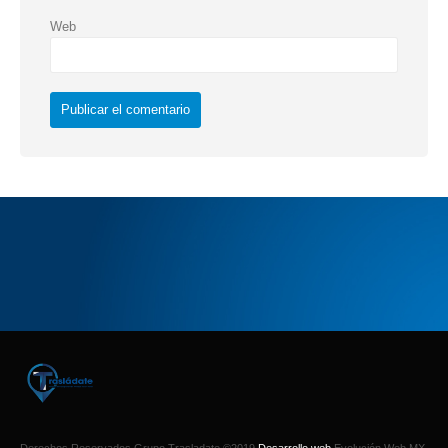
Web
Derechos Reservados Grupo Trasladate ©2019
Desarrollo web
Evolución Web MX