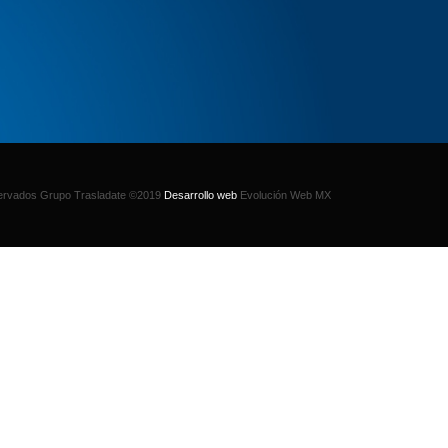
rvados Grupo Trasladate ©2019
Desarrollo web
Evolución Web MX