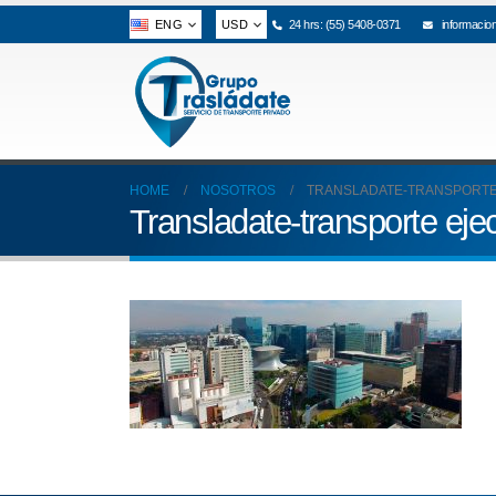
ENG
USD
24 hrs: (55) 5408-0371
informacio
HOME
NOSOTROS
TRANSLADATE-TRANSPORTE
Transladate-transporte ejec