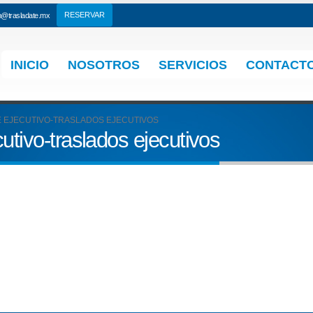
n@trasladate.mx
INICIO
NOSOTROS
SERVICIOS
CONTACT
 EJECUTIVO-TRASLADOS EJECUTIVOS
utivo-traslados ejecutivos