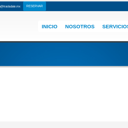
n@trasladate.mx
INICIO
NOSOTROS
SERVICIO