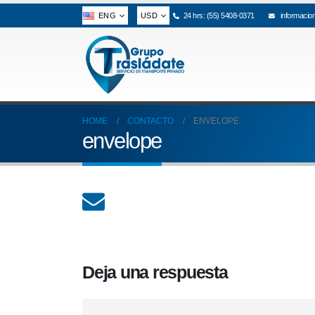
ENG
USD
24 hrs: (55) 5408-0371
informacio
HOME
CONTACTO
ENVELOPE
envelope
Deja una respuesta