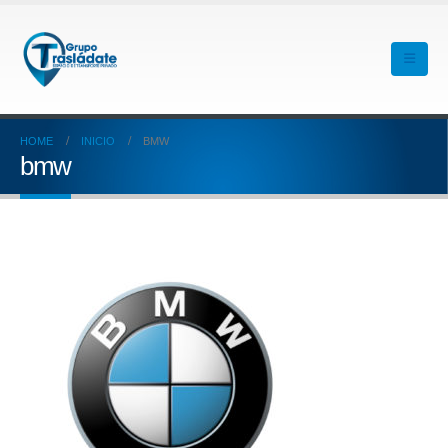
HOME
INICIO
BMW
bmw