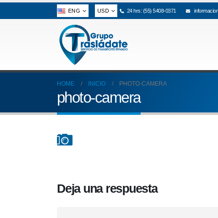
ENG
USD
24 hrs: (55) 5408-0371
informacio
HOME
INICIO
PHOTO-CAMERA
photo-camera
Deja una respuesta