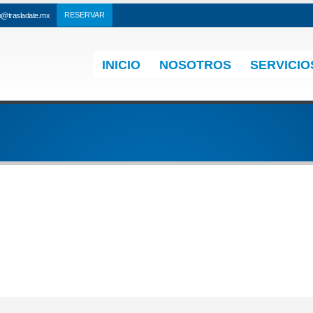
n@trasladate.mx
INICIO
NOSOTROS
SERVICIO