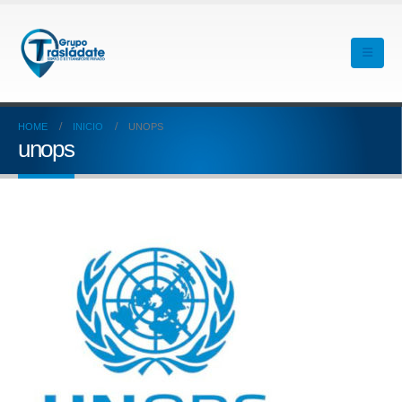
HOME
INICIO
UNOPS
unops