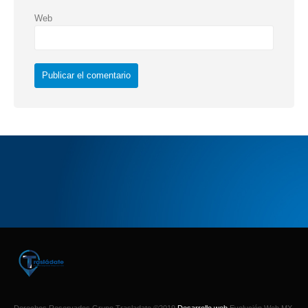
Web
Derechos Reservados Grupo Trasladate ©2019
Desarrollo web
Evolución Web MX