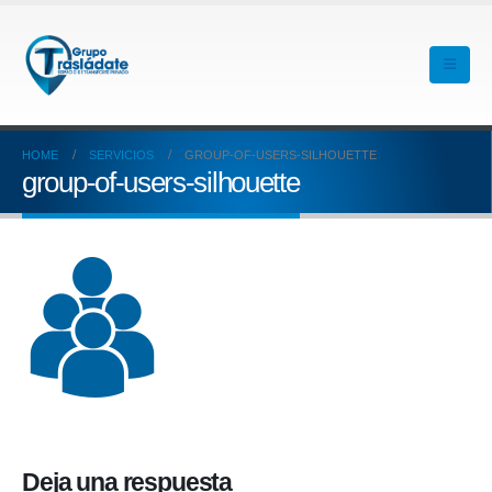
HOME
SERVICIOS
GROUP-OF-USERS-SILHOUETTE
group-of-users-silhouette
Deja una respuesta