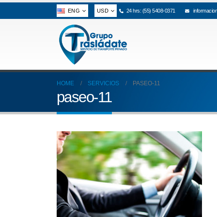
ENG
USD
24 hrs: (55) 5408-0371
informacio
HOME
SERVICIOS
PASEO-11
paseo-11