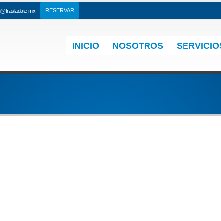
n@trasladate.mx
INICIO
NOSOTROS
SERVICIO